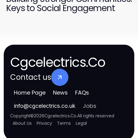
Keys to Social Engagement
Cgcelectrics.Co
Contact us
Home Page
News
FAQs
Jobs
info
@
cgcelectrics.co.uk
Copyright
©
2026
Cgcelectrics.Co
.
All rights reserved
About Us
Privacy
Terms
Legal